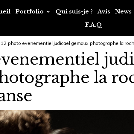
ueil
Portfolio
Qui suis-je ?
Avis
News
F.A.Q
12 photo evenementiel judicael gemaux photographe la roche
evenementiel judi
otographe la roc
danse