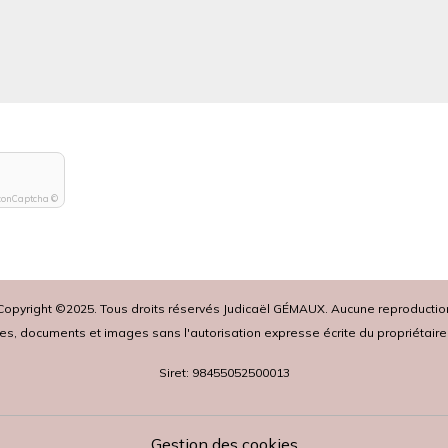
conCaptcha ©
pyright ©2025. Tous droits réservés Judicaël GÉMAUX. Aucune reproduction,
tes, documents et images sans l'autorisation expresse écrite du propriétaire
Siret: 98455052500013
Gestion des cookies