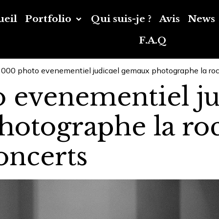
ueil
Portfolio
Qui suis-je ?
Avis
News
F.A.Q
000 photo evenementiel judicael gemaux photographe la roch
 evenementiel ju
otographe la roc
concerts