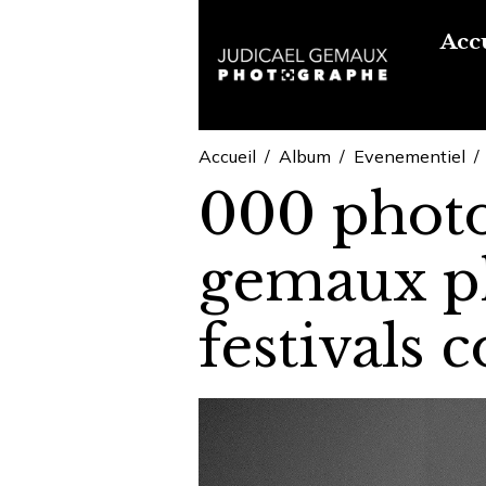
Acc
Accueil
Album
Evenementiel
000 photo
gemaux ph
festivals 